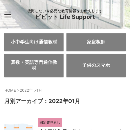
後悔しない今必要な教育情報をお伝えします
ビビット Life Support
小中学生向け通信教材
家庭教師
算数・英語専門通信教
子供のスマホ
材
HOME
>
2022年
>
1月
月別アーカイブ：2022年01月
固定費見直し