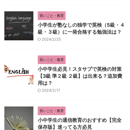
習いごと・教育
小学生が塾なしの独学で英検（5級・４
級・３級）に一発合格する勉強法は？
2024/2/25
習いごと・教育
小中学生必見！スタサプで英検の対策
【3級 準２級 ２級】は出来る？追加費
用は？
2024/2/17
習いごと・教育
小中学生の通信教育のおすすめ【完全
保存版】迷ってる方必見