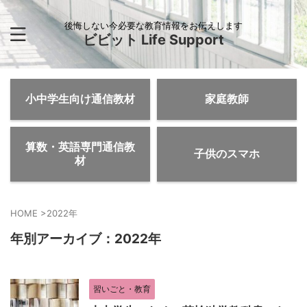
後悔しない今必要な教育情報をお伝えします
ビビット Life Support
小中学生向け通信教材
家庭教師
算数・英語専門通信教
子供のスマホ
材
HOME
>
2022年
年別アーカイブ：2022年
習いごと・教育