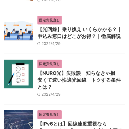
固定費見直し
【光回線】乗り換え いくらかかる？｜
申込み窓口はどこがお得？｜徹底解説
2022/4/29
固定費見直し
【NURO光】失敗談 知らなきゃ損
安くて速い快適光回線 トクする条件
とは？
2022/4/29
固定費見直し
【IPv6とは】回線速度重視なら