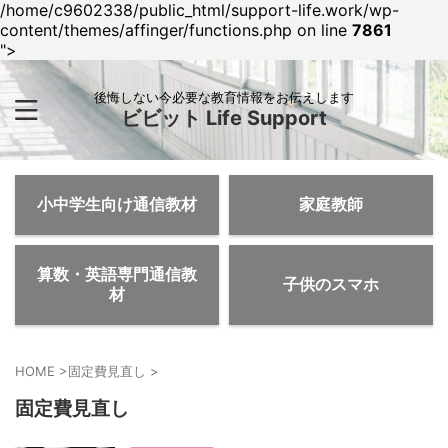
/home/c9602338/public_html/support-life.work/wp-
content/themes/affinger/functions.php on line
7861
">
後悔しない今必要な教育情報をお伝えします
ビビット Life Support
小中学生向け通信教材
家庭教師
算数・英語専門通信教
子供のスマホ
材
HOME
>
固定費見直し
>
固定費見直し