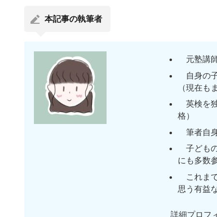
本記事の執筆者
元塾講師
自身の子
（現在も
英検を独
格）
筆者自身
子どもの
にも多数
これまで
思う有益
詳細プロフ