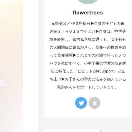
flowertrees
元塾講師／FP資格保有▶自身の子どもを偏
差値３７→６１まで引上げ▶自身は、中学受
験を経験し、都内私立校に通うも、女子特有
の人間関係に嫌気がさし、高校への推薦を蹴
って高校受験▶これまでの経験で培ったノウ
ハウを発信すべく、小中学生の学習の悩み解
決に特化した「ビビットLifeSupport」と立
ち上げ▶お子さんの学力に悩みを抱えている
親御さんをサポートしていきます。