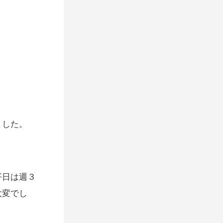
ました。
平日は週３
大変でし