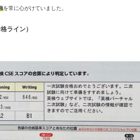
強
を常に心がけていました。
合格ライン）