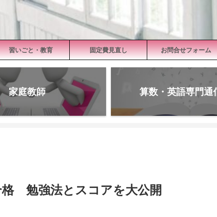
習いごと・教育
固定費見直し
お問合せフォーム
家庭教師
算数・英語専門通
合格 勉強法とスコアを大公開