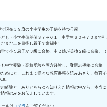
で現在３９歳の小中学生の子供を持つ母親
ども・小学生偏差値３７→６１ 中学生６０→７０まで引
まだまだ上を目指し親子で奮闘中）
学で小５息子が３級に合格。中２娘が英検２級に合格。（
も中学受験・高校受験を両方経験し、難関志望校に合格
ためにと、これまで様々な教育書籍を読みあさり、教育イ
参加。
の経験と、ありとあらゆる知りえた情報の中から、本当に
な情報のみをお伝えしています。
ィールは
コチラ
をご覧ください。