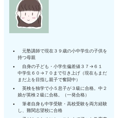
元塾講師で現在３９歳の小中学生の子供を
持つ母親
自身の子ども・小学生偏差値３７→６１
中学生６０→７０まで引き上げ（現在もまだ
まだ上を目指し親子で奮闘中）
英検を独学で小５息子が３級に合格。中２
娘が英検２級に合格。（一発合格）
筆者自身も中学受験・高校受験を両方経験
し、難関志望校に合格