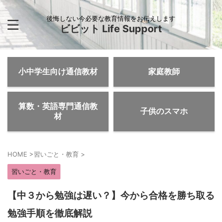
後悔しない今必要な教育情報をお伝えします
ビビット Life Support
小中学生向け通信教材
家庭教師
算数・英語専門通信教
子供のスマホ
材
HOME
>
習いごと・教育
>
習いごと・教育
【中３から勉強は遅い？】今から合格を勝ち取る
勉強手順を徹底解説