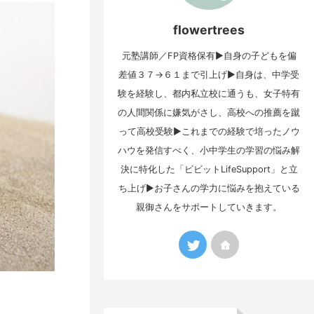
flowertrees
元塾講師／FP資格保有▶自身の子どもを偏
差値３７→６１まで引上げ▶自身は、中学受
験を経験し、都内私立校に通うも、女子特有
の人間関係に嫌気がさし、高校への推薦を蹴
って高校受験▶これまでの経験で培ったノウ
ハウを発信すべく、小中学生の学習の悩み解
決に特化した「ビビットLifeSupport」と立
ち上げ▶お子さんの学力に悩みを抱えている
親御さんをサポートしていきます。