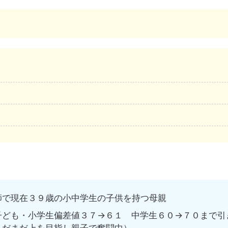
で現在３９歳の小中学生の子供を持つ母親
ども・小学生偏差値３７→６１ 中学生６０→７０まで引
まだまだ上を目指し親子で奮闘中）